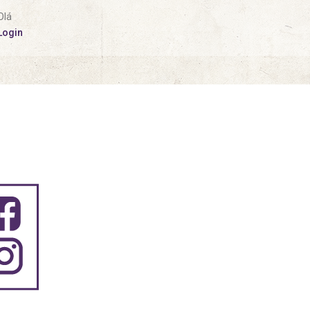
Olá
Login